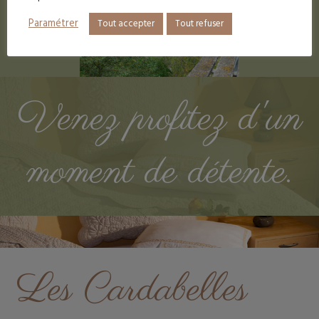
Paramétrer
Tout accepter
Tout refuser
Venez profitez d'un
moment de détente.
Les Cardabelles