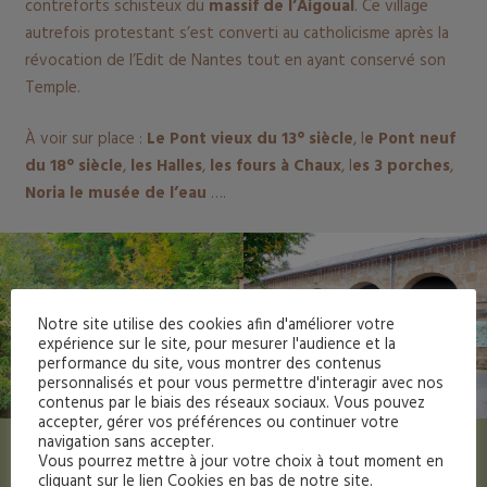
contreforts schisteux du
massif de l’Aigoual
. Ce village
autrefois protestant s’est converti au catholicisme après la
révocation de l’Edit de Nantes tout en ayant conservé son
Temple.
À voir sur place :
Le Pont vieux
du 13° siècle
, l
e Pont neuf
du 18° siècle
,
les Halles
,
les fours à Chaux
, l
es 3 porches
,
Noria le musée de l’eau
….
Notre site utilise des cookies afin d'améliorer votre
expérience sur le site, pour mesurer l'audience et la
performance du site, vous montrer des contenus
personnalisés et pour vous permettre d'interagir avec nos
contenus par le biais des réseaux sociaux. Vous pouvez
accepter, gérer vos préférences ou continuer votre
navigation sans accepter.
Vous pourrez mettre à jour votre choix à tout moment en
cliquant sur le lien Cookies en bas de notre site.