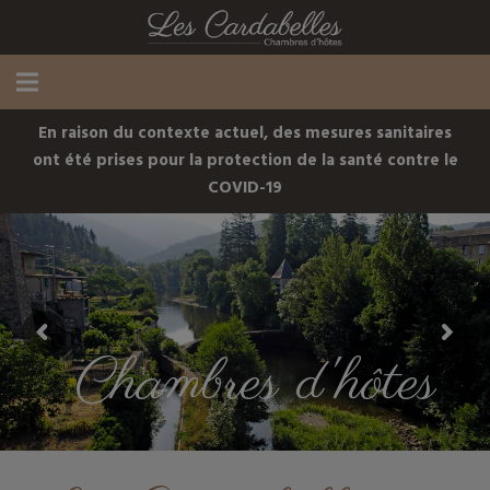
En raison du contexte actuel, des mesures sanitaires
ont été prises pour la protection de la santé contre le
COVID-19
C
h
a
m
b
r
e
s
d
'
h
ô
t
e
s
St-Jean-du