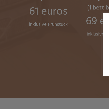
61 euros
(1 bett 
69 e
inklusive Frühstück
inklusive F