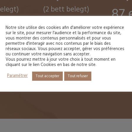
belegt)
(2 bett belegt)
87 
uros
73 euros
Notre site utilise des cookies afin d'améliorer votre expérience
inklusi
sur le site, pour mesurer l'audience et la performance du site,
vous montrer des contenus personnalisés et pour vous
rühstück
inklusive Frühstück
permettre d'interagir avec nos contenus par le biais des
réseaux sociaux. Vous pouvez accepter, gérer vos préférences
ou continuer votre navigation sans accepter.
Vous pourrez mettre à jour votre choix à tout moment en
cliquant sur le lien Cookies en bas de notre site.
Reservierungen
Paramétrer
Tout accepter
Tout refuser