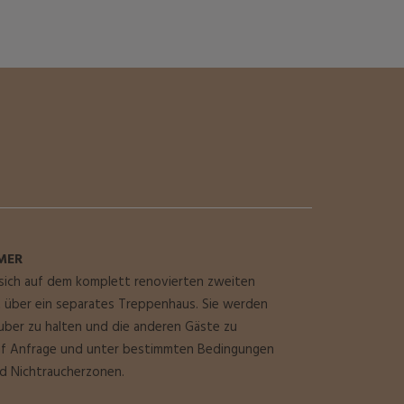
MER
sich auf dem komplett renovierten zweiten
 über ein separates Treppenhaus. Sie werden
uber zu halten und die anderen Gäste zu
auf Anfrage und unter bestimmten Bedingungen
ind Nichtraucherzonen.