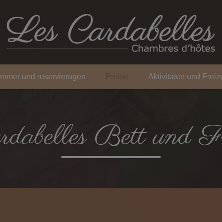
immer und reservierugen
Preise
Aktivitäten und Freize
rdabelles Bett und Fr