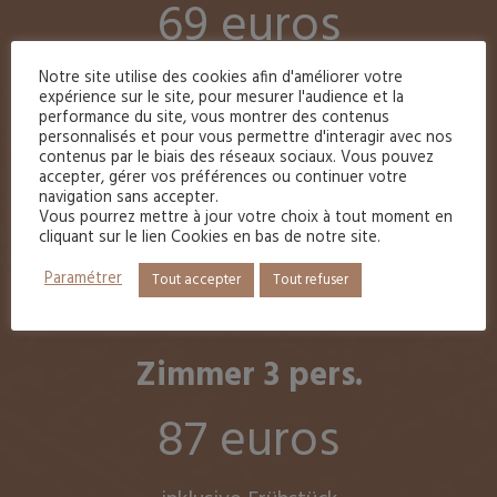
69 euros
Notre site utilise des cookies afin d'améliorer votre
inklusive Frühstück
expérience sur le site, pour mesurer l'audience et la
performance du site, vous montrer des contenus
Zimmer 2 pers.
personnalisés et pour vous permettre d'interagir avec nos
contenus par le biais des réseaux sociaux. Vous pouvez
accepter, gérer vos préférences ou continuer votre
(2 bett belegt)
navigation sans accepter.
Vous pourrez mettre à jour votre choix à tout moment en
73 euros
cliquant sur le lien Cookies en bas de notre site.
Paramétrer
Tout accepter
Tout refuser
inklusive Frühstück
Zimmer 3 pers.
87 euros